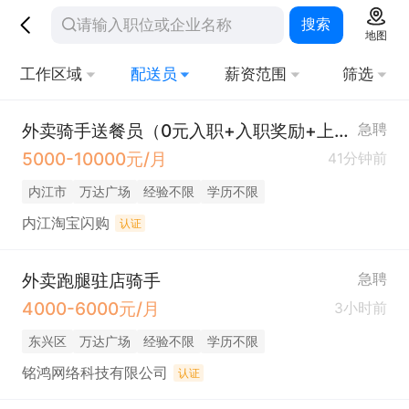
搜索
地图
工作区域
配送员
薪资范围
筛选
外卖骑手送餐员（0元入职+入职奖励+上手简单有人带+月入八千）
急聘
5000-10000元/月
41分钟前
内江市
万达广场
经验不限
学历不限
内江淘宝闪购
认证
外卖跑腿驻店骑手
急聘
4000-6000元/月
3小时前
东兴区
万达广场
经验不限
学历不限
铭鸿网络科技有限公司
认证