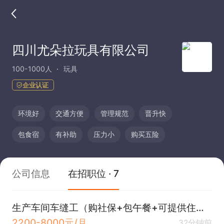
四川尤朵拉玩具有限公司
100-1000人
玩具
企业认证
环境好
交通方便
管理规范
晋升快
包食宿
有补助
压力小
购买五险
公司信息
在招职位 · 7
生产车间车缝工（购社保+包午餐+可提供住宿）
2200-8000元/月
32分钟前