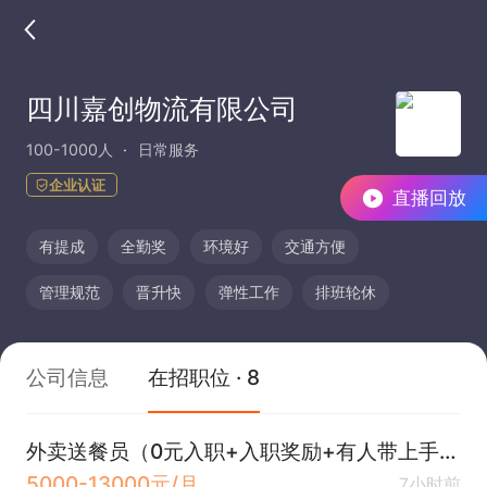
四川嘉创物流有限公司
100-1000人
日常服务
企业认证
直播回放
有提成
全勤奖
环境好
交通方便
管理规范
晋升快
弹性工作
排班轮休
公司信息
在招职位 · 8
外卖送餐员（0元入职+入职奖励+有人带上手简单+月入8K+）
5000-13000元/月
7小时前