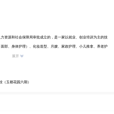
市人力资源和社会保障局审批成立的，是一家以就业、创业培训为主的技
、面部、身体护理）、化妆造型、月嫂、家政护理、小儿推拿、养老护
；也开设了学历提升、成人自考，健康管理师、人力资源管理师、保育
展开
工、焊工等证书。以上课程不管是免费的还是自费的，学校都可以推荐
学校（玉都花园六期）