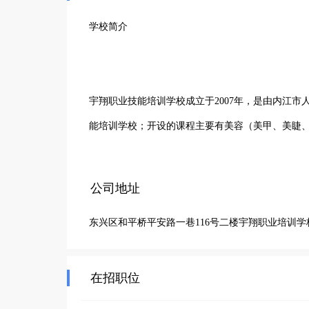
学校简介

宇翔职业技能培训学校成立于2007年，是由内江
能培训学校；开设的课程主要有美容（美甲、美睫
理、电子商务、创业培训、中西式面点等免费课程
员、育婴员、营养师等自费课程，也代办护工、电
公司地址
就业和创业
东兴区和平桥平安路一巷116号二楼宇翔职业培训
在招职位