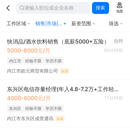
搜索
地图
工作区域
销售|市场|客服|贸易
薪资范围
筛选
快消品/酒水饮料销售（底薪5000+五险）
急聘
5000-8000元/月
58分钟前
内江市
经验不限
学历不限
内江市皓元商贸有限公司
认证
东兴区电信存量经理(年入4.8-7.2万+工作轻松+待遇好）
4000-6000元/月
17分钟前
东兴区
经验不限
学历不限
内江市东兴区成萱通讯
认证