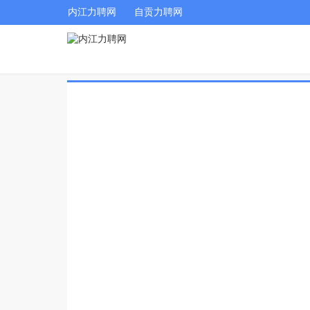
内江力聘网
自贡力聘网