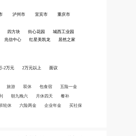
市
泸州市
宜宾市
重庆市
四方块
街心花园
城西工业园
兆信中心
红星美凯龙
居然之家
2万-2万元
2万元以上
面议
旅游
双休
包食宿
五险一金
利
朝九晚六
月休四天
餐补
班轮休
六险两金
企业年金
买社保