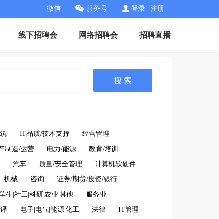
微信
服务号
登录
|
注册
线下招聘会
网络招聘会
招聘直播
搜 索
筑
IT品质/技术支持
经营管理
产制造/运营
电力/能源
教育/培训
汽车
质量/安全管理
计算机软硬件
机械
咨询
证券/期货/投资/银行
学生|社工|科研|农业|其他
服务业
翻译
电子|电气|能源|化工
法律
IT管理