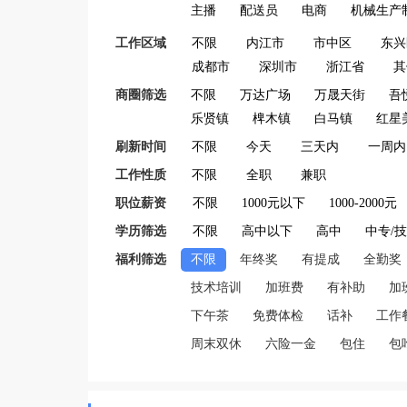
主播
配送员
电商
机械生产
工作区域
不限
内江市
市中区
东兴
成都市
深圳市
浙江省
其
商圈筛选
不限
万达广场
万晟天街
吾
乐贤镇
椑木镇
白马镇
红星
刷新时间
不限
今天
三天内
一周内
工作性质
不限
全职
兼职
职位薪资
不限
1000元以下
1000-2000元
学历筛选
不限
高中以下
高中
中专/
福利筛选
不限
年终奖
有提成
全勤奖
技术培训
加班费
有补助
加
下午茶
免费体检
话补
工作
周末双休
六险一金
包住
包