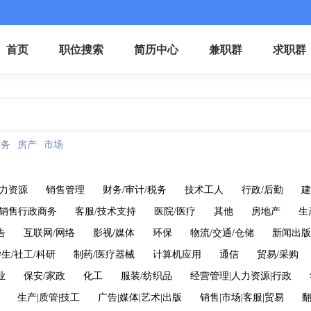
首页
职位搜索
简历中心
兼职群
求职群
财务
房产
市场
力资源
销售管理
财务/审计/税务
技术工人
行政/后勤
建
销售行政商务
客服/技术支持
医院/医疗
其他
房地产
生
告
互联网/网络
影视/媒体
环保
物流/交通/仓储
新闻出版
生/社工/科研
制药/医疗器械
计算机应用
通信
贸易/采购
业
保安/家政
化工
服装/纺织品
经营管理|人力资源|行政
生产|质管|技工
广告|媒体|艺术|出版
销售|市场|客服|贸易