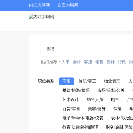
内江力聘网
自贡力聘网
热门推荐：
人事
会计
客服
销售
设计
行政
职位类别
不限
兼职/零工
物业管理
人
餐饮/旅游/娱乐
市场/策划/公关
艺术设计
销售人员
电气
广
百货/零售
美容/健身
保险
学
电子/半导体/电器/仪表
农/林/牧/渔
教育|法律|咨询|翻译
财务|金融|保险