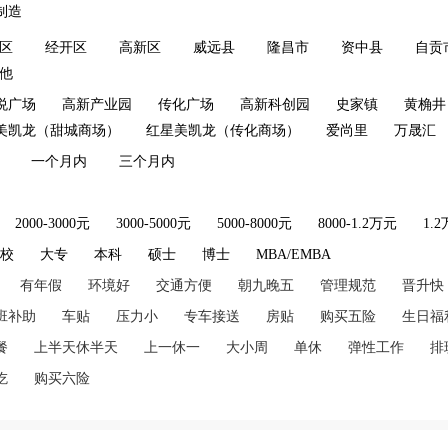
制造
区
经开区
高新区
威远县
隆昌市
资中县
自贡
他
悦广场
高新产业园
传化广场
高新科创园
史家镇
黄桷井
美凯龙（甜城商场）
红星美凯龙（传化商场）
爱尚里
万晟汇
一个月内
三个月内
2000-3000元
3000-5000元
5000-8000元
8000-1.2万元
1.
技校
大专
本科
硕士
博士
MBA/EMBA
有年假
环境好
交通方便
朝九晚五
管理规范
晋升快
班补助
车贴
压力小
专车接送
房贴
购买五险
生日福
餐
上半天休半天
上一休一
大小周
单休
弹性工作
排
吃
购买六险