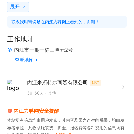
月休四天，选休不连休。上班地点：市中区，东兴区
展开
可就近选择

联系我时请说是在
内江力聘网
上看到的，谢谢！
【岗位要求】

1.有无经验均可，提供培训，熟手优先，没有经验可
工作地址
边学边做，有耐心热爱美甲行业很重要。

内江市一期一栋三单元2号
2 具备一定责任心、做事细致认真、性格活泼思维活
查看地图
跃，无需面对客户，社恐美甲师首选。

【团队氛围】

公司95;00后居多，氛围轻松，只要有耐心肯学热爱
内江米斯特尔商贸有限公司
认证
美甲行业，小白也能成长为优秀的美甲师。（无需对
30-60人
其他
接客户，社恐人士优选岗位）

【关于薪资】

内江力聘网安全提醒
每月10号发工资，美甲师都是计件工资多做多得，根
本站所有信息均由用户发布，其内容及因之产生的后果，均由发
布者承担；凡收取服装费、押金、报名费等各种费用的信息均有
据美甲的流程工艺手工价在3-10块的区间不等，一般