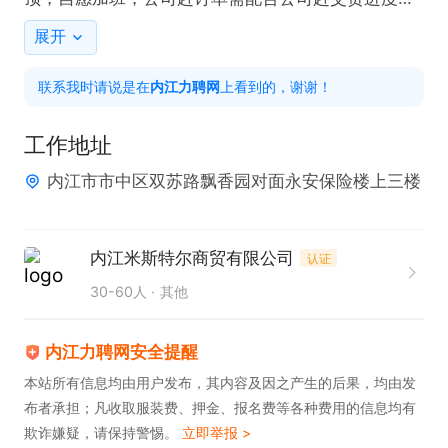
月休四天，选休不连休。上班地点：市中区，东兴区
展开
可就近选择

联系我时请说是在
内江力聘网
上看到的，谢谢！
【岗位要求】

1.有无经验均可，提供培训，熟手优先，没有经验可
工作地址
边学边做，有耐心热爱美甲行业很重要。

内江市市中区双苏路飘香园对面永安保险楼上三楼
2 具备一定责任心、做事细致认真、性格活泼思维活
跃，无需面对客户，社恐美甲师首选。

【团队氛围】

内江米斯特尔商贸有限公司
认证
公司95;00后居多，氛围轻松，只要有耐心肯学热爱
30-60人
其他
美甲行业，小白也能成长为优秀的美甲师。（无需对
接客户，社恐人士优选岗位）

内江力聘网安全提醒
【关于薪资】

本站所有信息均由用户发布，其内容及因之产生的后果，均由发
布者承担；凡收取服装费、押金、报名费等各种费用的信息均有
每月10号发工资，美甲师都是计件工资多做多得，根
欺诈嫌疑，请保持警惕。
立即举报 >
据美甲的流程工艺手工价在3-5块的区间不等，一般