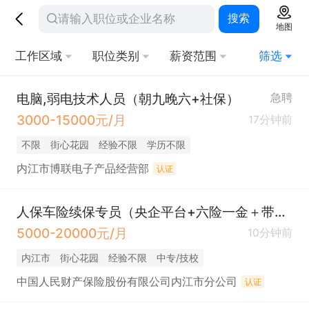
搜索
地图
工作区域
职位类别
薪资范围
筛选
电脑,弱电技术人员（朝九晚六+社保）
急聘
3000-15000元/月
17分钟前
不限
街心花园
经验不限
学历不限
内江市博联电子产品经营部
认证
人保车险续保专员（央企平台+六险一金＋带薪年假＋双休＋年终奖＋餐补＋下午茶）
5000-20000元/月
10分钟前
内江市
街心花园
经验不限
中专/技校
中国人民财产保险股份有限公司内江市分公司
认证