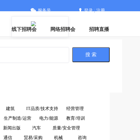
服务号
登录
|
注册
信
线下招聘会
网络招聘会
招聘直播
搜 索
建筑
IT品质/技术支持
经营管理
生产制造/运营
电力/能源
教育/培训
新闻出版
汽车
质量/安全管理
通信
贸易/采购
机械
咨询