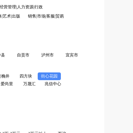
经营管理|人力资源|行政
体|艺术|出版
销售|市场|客服|贸易
造
中县
自贡市
泸州市
宜宾市
黄桷井
四方块
街心花园
爱尚里
万晟汇
兆信中心