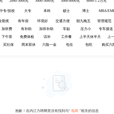
0元
2000-3000元
3000-5000元
5000-8000元
8000-1.2万元
中专/技校
大专
本科
硕士
博士
MBA/EM
全勤奖
有年假
环境好
交通方便
朝九晚五
管理规范
加班费
有补助
加班补助
车贴
压力小
专车接送
下午茶
免费体检
话补
工作餐
上半天休半天
上
买社保
周末双休
六险一金
包住
包吃
购买六
抱歉！在内江力聘网里没有找到与“
电商
”相关的信息