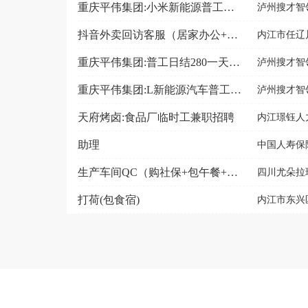
重庆平伟集团:小米新能源普工（包吃住+日结280一天...
泸州搜才智领
抖音外卖回访客服（居家办公+时间自由）
内江市任辽
重庆平伟集团:普工日结280一天（包食宿+五险）Q
泸州搜才智领
重庆平伟集团:L新能源汽车普工日结280一天+包吃住
泸州搜才智领
天府烤卤:食品厂临时工兼职招聘
内江璟钰人
助理
中国人寿保险
生产车间QC（购社保+包午餐+可提供住宿）
四川尤朵拉
打荷(包食宿)
内江市东兴