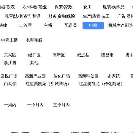
电器/仪表
农/林/牧/渔业
保安/家政
化工
服装/纺织品
教育|法律|咨询|翻译
财务|金融|保险
生产|质管|技工
广告|媒
法律
IT管理
主播
配送员
电商
机械生产制
电商主播
电商客服
东兴区
经开区
高新区
威远县
隆昌市
资
浙江省
其他
吾悦广场
高新产业园
传化广场
高新科创园
史家镇
白马镇
红星美凯龙（甜城商场）
红星美凯龙（传化商场）
一周内
一个月内
三个月内