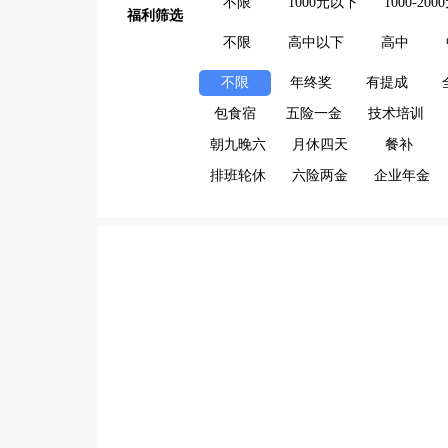
不限
1000元以下
1000-200
福利筛选
不限
高中以下
高中
不限
年终奖
有提成
包食宿
五险一金
技术培训
朝九晚六
月休四天
餐补
排班轮休
六险两金
企业年金