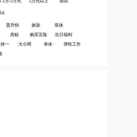
1.2万-2万元
2万元以上
面议
BA
晋升快
旅游
双休
房贴
购买五险
生日福利
一休一
大小周
单休
弹性工作
险