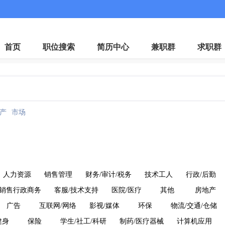
微
首页
职位搜索
简历中心
兼职群
求职群
产
市场
人力资源
销售管理
财务/审计/税务
技术工人
行政/后勤
销售行政商务
客服/技术支持
医院/医疗
其他
房地产
广告
互联网/网络
影视/媒体
环保
物流/交通/仓储
健身
保险
学生/社工/科研
制药/医疗器械
计算机应用