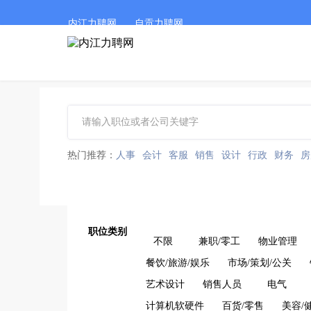
内江力聘网
自贡力聘网
热门推荐：
人事
会计
客服
销售
设计
行政
财务
房
职位类别
不限
兼职/零工
物业管理
餐饮/旅游/娱乐
市场/策划/公关
艺术设计
销售人员
电气
计算机软硬件
百货/零售
美容/