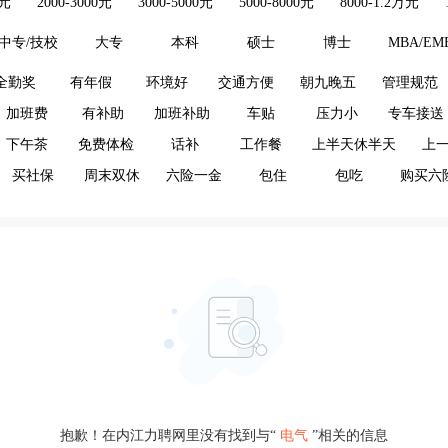
0元
2000-3000元
3000-5000元
5000-8000元
8000-1.2万元
中专/技校
大专
本科
硕士
博士
MBA/EM
全勤奖
有年假
环境好
交通方便
朝九晚五
管理规范
加班费
有补助
加班补助
车贴
压力小
专车接送
下午茶
免费体检
话补
工作餐
上半天休半天
上
买社保
周末双休
六险一金
包住
包吃
购买六
抱歉！在内江力聘网里没有找到与“
电气
”相关的信息