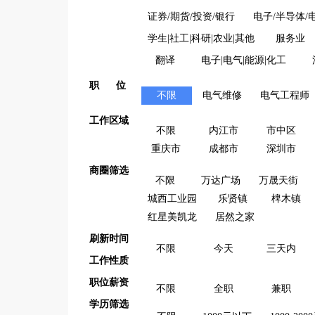
证券/期货/投资/银行
电子/半导体/
学生|社工|科研|农业|其他
服务业
翻译
电子|电气|能源|化工
职 位
不限
电气维修
电气工程师
工作区域
不限
内江市
市中区
重庆市
成都市
深圳市
商圈筛选
不限
万达广场
万晟天街
城西工业园
乐贤镇
椑木镇
红星美凯龙
居然之家
刷新时间
不限
今天
三天内
工作性质
职位薪资
不限
全职
兼职
学历筛选