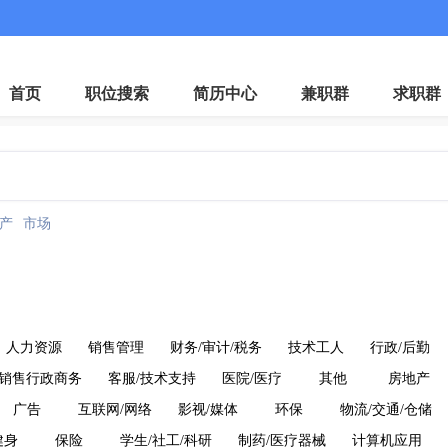
微
首页
职位搜索
简历中心
兼职群
求职群
产
市场
人力资源
销售管理
财务/审计/税务
技术工人
行政/后勤
销售行政商务
客服/技术支持
医院/医疗
其他
房地产
广告
互联网/网络
影视/媒体
环保
物流/交通/仓储
健身
保险
学生/社工/科研
制药/医疗器械
计算机应用