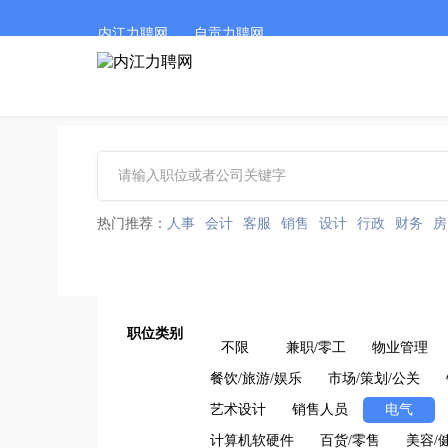
内江力聘网
自贡力聘网
热门推荐：
人事
会计
客服
销售
设计
行政
财务
房
职位类别
不限
兼职/零工
物业管理
餐饮/旅游/娱乐
市场/策划/公关
艺术设计
销售人员
电气
计算机软硬件
百货/零售
美容/