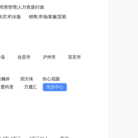
经营管理|人力资源|行政
体|艺术|出版
销售|市场|客服|贸易
造
中县
自贡市
泸州市
宜宾市
黄桷井
四方块
街心花园
爱尚里
万晟汇
兆信中心