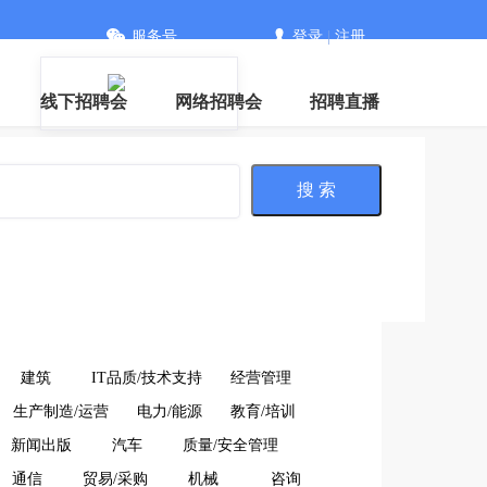
服务号
登录
|
注册
信
线下招聘会
网络招聘会
招聘直播
搜 索
建筑
IT品质/技术支持
经营管理
生产制造/运营
电力/能源
教育/培训
新闻出版
汽车
质量/安全管理
通信
贸易/采购
机械
咨询