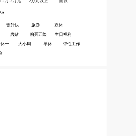
1.2万-2万元
2万元以上
面议
BA
晋升快
旅游
双休
房贴
购买五险
生日福利
一休一
大小周
单休
弹性工作
险