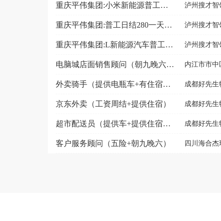
重庆平伟集团:小米新能源普工（包吃住+日结280一天...
泸州搜才智领
重庆平伟集团:普工日结280一天（包食宿+五险）Q
泸州搜才智领
重庆平伟集团:L新能源汽车普工日结280一天+包吃住
泸州搜才智领
电脑城店面销售顾问（朝九晚六+长白班）
内江市市中
外卖骑手（提供电瓶车+有住宿+灵活用工）
成都好先生
京东外卖（工资周结+提供住宿）
成都好先生
超市配送员（提供车+提供住宿+时间自由）
成都好先生
客户服务顾问（五险+朝九晚六）
四川海合杰瑞