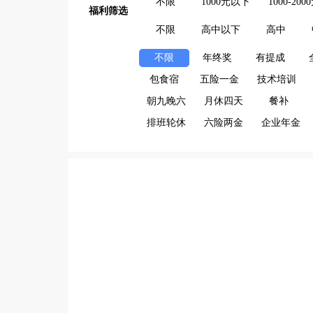
不限
1000元以下
1000-200
福利筛选
不限
高中以下
高中
不限
年终奖
有提成
包食宿
五险一金
技术培训
朝九晚六
月休四天
餐补
排班轮休
六险两金
企业年金