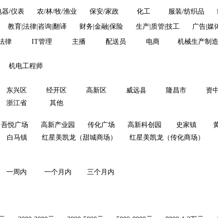
电器/仪表
农/林/牧/渔业
保安/家政
化工
服装/纺织品
教育|法律|咨询|翻译
财务|金融|保险
生产|质管|技工
广告|媒
法律
IT管理
主播
配送员
电商
机械生产制
机电工程师
东兴区
经开区
高新区
威远县
隆昌市
资
浙江省
其他
吾悦广场
高新产业园
传化广场
高新科创园
史家镇
白马镇
红星美凯龙（甜城商场）
红星美凯龙（传化商场）
一周内
一个月内
三个月内