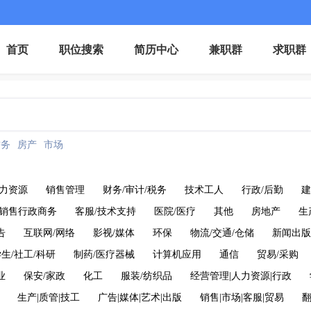
首页
职位搜索
简历中心
兼职群
求职群
财务
房产
市场
力资源
销售管理
财务/审计/税务
技术工人
行政/后勤
建
销售行政商务
客服/技术支持
医院/医疗
其他
房地产
生
告
互联网/网络
影视/媒体
环保
物流/交通/仓储
新闻出版
生/社工/科研
制药/医疗器械
计算机应用
通信
贸易/采购
业
保安/家政
化工
服装/纺织品
经营管理|人力资源|行政
生产|质管|技工
广告|媒体|艺术|出版
销售|市场|客服|贸易