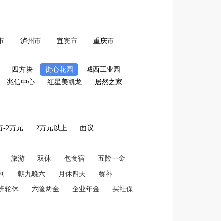
市
泸州市
宜宾市
重庆市
四方块
街心花园
城西工业园
兆信中心
红星美凯龙
居然之家
2万-2万元
2万元以上
面议
旅游
双休
包食宿
五险一金
利
朝九晚六
月休四天
餐补
班轮休
六险两金
企业年金
买社保