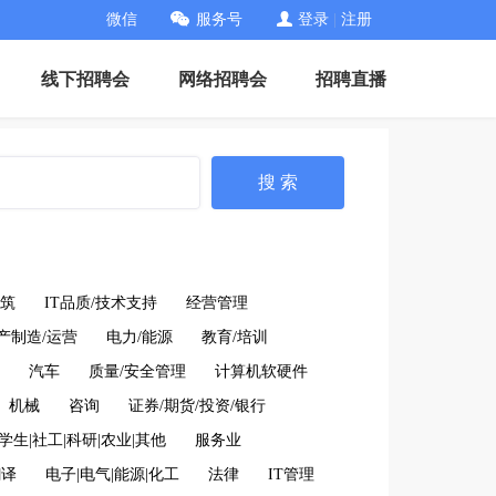
微信
服务号
登录
|
注册
线下招聘会
网络招聘会
招聘直播
搜 索
筑
IT品质/技术支持
经营管理
产制造/运营
电力/能源
教育/培训
汽车
质量/安全管理
计算机软硬件
机械
咨询
证券/期货/投资/银行
学生|社工|科研|农业|其他
服务业
翻译
电子|电气|能源|化工
法律
IT管理