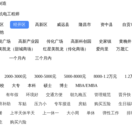
制造
机电工程师
区
经开区
高新区
威远县
隆昌市
资中县
自贡
他
悦广场
高新产业园
传化广场
高新科创园
史家镇
黄桷井
美凯龙（甜城商场）
红星美凯龙（传化商场）
爱尚里
万晟汇
一个月内
三个月内
2000-3000元
3000-5000元
5000-8000元
8000-1.2万元
1.
技校
大专
本科
硕士
博士
MBA/EMBA
有年假
环境好
交通方便
朝九晚五
管理规范
晋升快
班补助
车贴
压力小
专车接送
房贴
购买五险
生日福
餐
上半天休半天
上一休一
大小周
单休
弹性工作
排
吃
购买六险