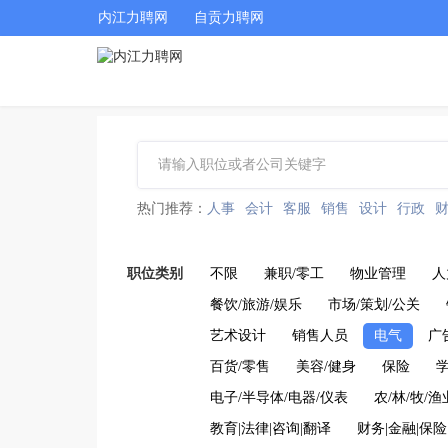
内江力聘网
自贡力聘网
热门推荐：
人事
会计
客服
销售
设计
行政
职位类别
不限
兼职/零工
物业管理
人
餐饮/旅游/娱乐
市场/策划/公关
艺术设计
销售人员
电气
广
百货/零售
美容/健身
保险
学
电子/半导体/电器/仪表
农/林/牧/渔
教育|法律|咨询|翻译
财务|金融|保险