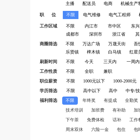
主播
配送员
电商
机械生产
职 位
不限
电气维修
电气工程师
工作区域
不限
内江市
市中区
东兴
成都市
深圳市
浙江省
其
商圈筛选
不限
万达广场
万晟天街
吾
乐贤镇
椑木镇
白马镇
红星
刷新时间
不限
今天
三天内
一周内
工作性质
不限
全职
兼职
职位薪资
不限
1000元以下
1000-2000元
学历筛选
不限
高中以下
高中
中专/
福利筛选
不限
年终奖
有提成
全勤奖
技术培训
加班费
有补助
加
下午茶
免费体检
话补
工作
周末双休
六险一金
包住
包