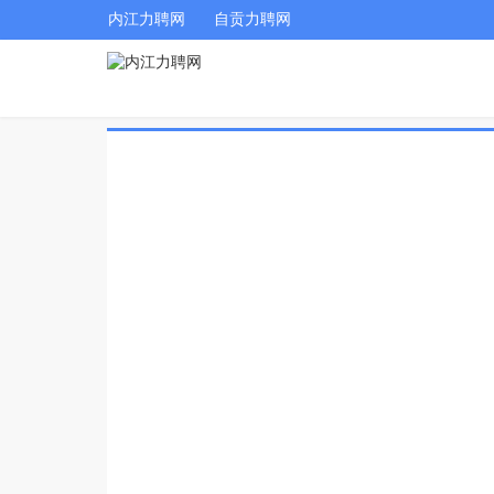
内江力聘网
自贡力聘网