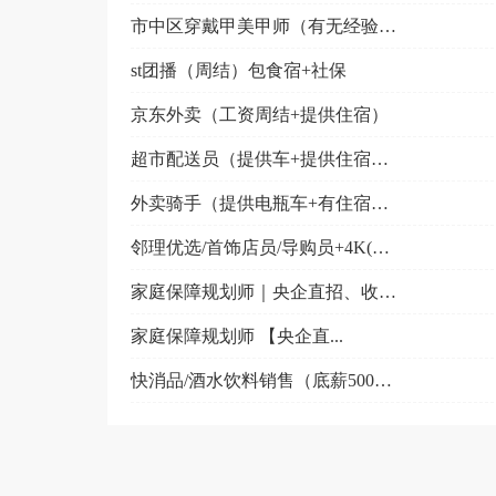
市中区穿戴甲美甲师（有无经验均可+灵活用工）
st团播（周结）包食宿+社保
京东外卖（工资周结+提供住宿）
超市配送员（提供车+提供住宿+时间自由）
外卖骑手（提供电瓶车+有住宿+灵活用工）
邻理优选/首饰店员/导购员+4K(长白班+提成)
家庭保障规划师｜央企直招、收入可观、工作规范
家庭保障规划师 【央企直...
快消品/酒水饮料销售（底薪5000+五险）