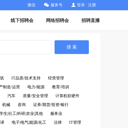
微信
服务号
登录
|
注册
线下招聘会
网络招聘会
招聘直播
搜 索
筑
IT品质/技术支持
经营管理
产制造/运营
电力/能源
教育/培训
汽车
质量/安全管理
计算机软硬件
机械
咨询
证券/期货/投资/银行
学生|社工|科研|农业|其他
服务业
翻译
电子|电气|能源|化工
法律
IT管理