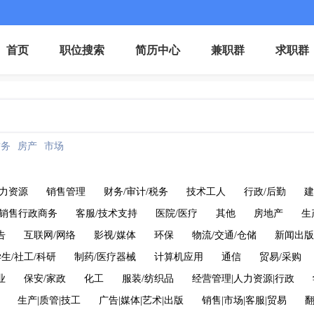
首页
职位搜索
简历中心
兼职群
求职群
财务
房产
市场
力资源
销售管理
财务/审计/税务
技术工人
行政/后勤
建
销售行政商务
客服/技术支持
医院/医疗
其他
房地产
生
告
互联网/网络
影视/媒体
环保
物流/交通/仓储
新闻出版
生/社工/科研
制药/医疗器械
计算机应用
通信
贸易/采购
业
保安/家政
化工
服装/纺织品
经营管理|人力资源|行政
生产|质管|技工
广告|媒体|艺术|出版
销售|市场|客服|贸易