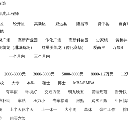
制造
机电工程师
区
经开区
高新区
威远县
隆昌市
资中县
自贡
他
悦广场
高新产业园
传化广场
高新科创园
史家镇
黄桷井
美凯龙（甜城商场）
红星美凯龙（传化商场）
爱尚里
万晟汇
一个月内
三个月内
2000-3000元
3000-5000元
5000-8000元
8000-1.2万元
1.
技校
大专
本科
硕士
博士
MBA/EMBA
有年假
环境好
交通方便
朝九晚五
管理规范
晋升快
班补助
车贴
压力小
专车接送
房贴
购买五险
生日福
餐
上半天休半天
上一休一
大小周
单休
弹性工作
排
吃
购买六险