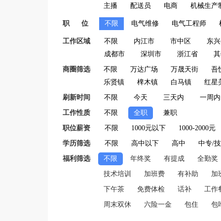
主播
配送员
电商
机械生产
职 位
不限
电气维修
电气工程师
工作区域
不限
内江市
市中区
东兴
成都市
深圳市
浙江省
其
商圈筛选
不限
万达广场
万晟天街
吾
乐贤镇
椑木镇
白马镇
红星
刷新时间
不限
今天
三天内
一周内
工作性质
不限
全职
兼职
职位薪资
不限
1000元以下
1000-2000元
学历筛选
不限
高中以下
高中
中专/
福利筛选
不限
年终奖
有提成
全勤奖
技术培训
加班费
有补助
加
下午茶
免费体检
话补
工作
周末双休
六险一金
包住
包