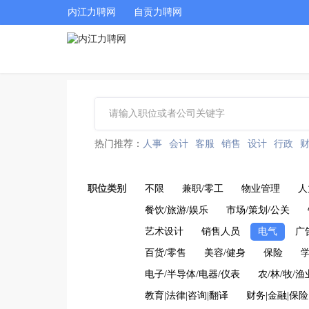
内江力聘网
自贡力聘网
热门推荐：
人事
会计
客服
销售
设计
行政
职位类别
不限
兼职/零工
物业管理
人
餐饮/旅游/娱乐
市场/策划/公关
艺术设计
销售人员
电气
广
百货/零售
美容/健身
保险
学
电子/半导体/电器/仪表
农/林/牧/渔
教育|法律|咨询|翻译
财务|金融|保险