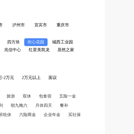
市
泸州市
宜宾市
重庆市
四方块
街心花园
城西工业园
兆信中心
红星美凯龙
居然之家
2万-2万元
2万元以上
面议
旅游
双休
包食宿
五险一金
利
朝九晚六
月休四天
餐补
班轮休
六险两金
企业年金
买社保