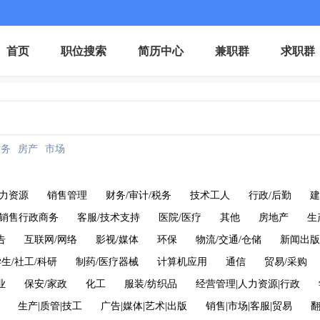
首页
职位搜索
简历中心
兼职群
求职群
财务
房产
市场
力资源
销售管理
财务/审计/税务
技术工人
行政/后勤
建
销售行政商务
客服/技术支持
医院/医疗
其他
房地产
生
告
互联网/网络
影视/媒体
环保
物流/交通/仓储
新闻出版
生/社工/科研
制药/医疗器械
计算机应用
通信
贸易/采购
业
保安/家政
化工
服装/纺织品
经营管理|人力资源|行政
生产|质管|技工
广告|媒体|艺术|出版
销售|市场|客服|贸易