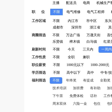
主播
配送员
电商
机械生产
职 位
不限
电气维修
电气工程师
工作区域
不限
内江市
市中区
东兴
成都市
深圳市
浙江省
其
商圈筛选
不限
万达广场
万晟天街
吾
乐贤镇
椑木镇
白马镇
红星
刷新时间
不限
今天
三天内
一周内
工作性质
不限
全职
兼职
职位薪资
不限
1000元以下
1000-2000元
学历筛选
不限
高中以下
高中
中专/
福利筛选
不限
年终奖
有提成
全勤奖
技术培训
加班费
有补助
加
下午茶
免费体检
话补
工作
周末双休
六险一金
包住
包