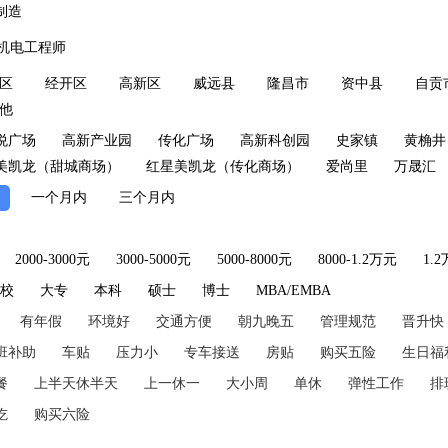
制造
机电工程师
区
经开区
高新区
威远县
隆昌市
资中县
自贡
他
悦广场
高新产业园
传化广场
高新科创园
史家镇
黄桷井
美凯龙（甜城商场）
红星美凯龙（传化商场）
爱尚里
万晟汇
一个月内
三个月内
2000-3000元
3000-5000元
5000-8000元
8000-1.2万元
1.
技校
大专
本科
硕士
博士
MBA/EMBA
有年假
环境好
交通方便
朝九晚五
管理规范
晋升快
班补助
车贴
压力小
专车接送
房贴
购买五险
生日福
餐
上半天休半天
上一休一
大小周
单休
弹性工作
排
吃
购买六险