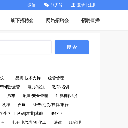
微信
服务号
登录
|
注册
线下招聘会
网络招聘会
招聘直播
搜 索
筑
IT品质/技术支持
经营管理
产制造/运营
电力/能源
教育/培训
汽车
质量/安全管理
计算机软硬件
机械
咨询
证券/期货/投资/银行
学生|社工|科研|农业|其他
服务业
翻译
电子|电气|能源|化工
法律
IT管理