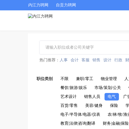
内江力聘网
自贡力聘网
热门推荐：
人事
会计
客服
销售
设计
行政
职位类别
不限
兼职/零工
物业管理
人
餐饮/旅游/娱乐
市场/策划/公关
艺术设计
销售人员
电气
广
百货/零售
美容/健身
保险
学
电子/半导体/电器/仪表
农/林/牧/渔
教育|法律|咨询|翻译
财务|金融|保险