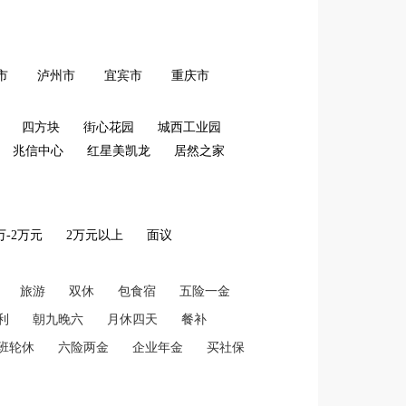
市
泸州市
宜宾市
重庆市
四方块
街心花园
城西工业园
兆信中心
红星美凯龙
居然之家
2万-2万元
2万元以上
面议
旅游
双休
包食宿
五险一金
利
朝九晚六
月休四天
餐补
班轮休
六险两金
企业年金
买社保