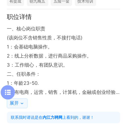
有提成
朝九晚五
五险一金
技术培训
职位详情
一、核心岗位职责 

(该岗位不含销售性质，不接打电话)

1：会基础电脑操作。

2：线上分析数据，进行商品采购操作。

3：工作细心，有团队意识。

二、任职条件：

1：年龄23-50.

2：有电商，运营，销售，计算机，金融或创业经验
者优先。

展开
3：工作积极，上进努力。薪资待遇：

联系我时请说是在
内江力聘网
上看到的，谢谢！
三、工作时间:
