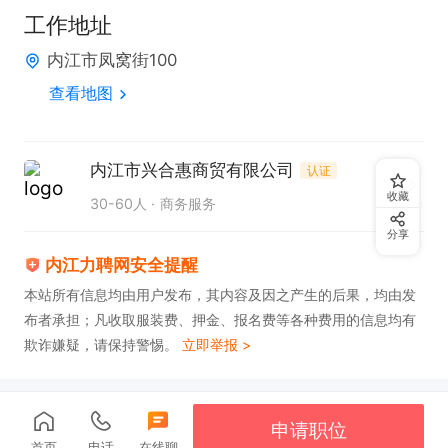
朝九晚五，周末双休，国家法定节假日正常休息

工作地址
四、薪资待遇:

内江市凤窝街100
底薪4500+绩效+奖金+五险

查看地图
电话联系请直接说是在力聘网上看到的！
内江市兴合惠商贸有限公司
认证
收藏
30-60人
商务服务
分享
内江力聘网安全提醒
本站所有信息均由用户发布，其内容及因之产生的后果，均由发
布者承担；凡收取服装费、押金、报名费等各种费用的信息均有
欺诈嫌疑，请保持警惕。
立即举报 >
申请职位
首页
电话
在线聊