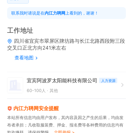
1：{工资模式}

联系我时请说是在
内江力聘网
上看到的，谢谢！
正式工：底薪制底薪2200-2800+加班费+全勤+绩效
+岗位津贴+夜班津贴+年终奖等具体计算方式参照劳
工作地址
动法核算，即：平时1.5倍，周末2倍，节假日3倍。综
四川省宜宾市翠屏区牌坊路与长江北路西段附三段
合薪资6000-7500

交叉口正北方向241米左右
3：实习期结束可享受五险一金等公司福利

查看地图
4：公司技术岗及储备干部岗位，求职者可带上相应
证明参加面试。需要相关的毕业证件或者技工证件
宜宾阿波罗太阳能科技有限公司
人力资源
如：电工焊工等。薪资详谈

60-100人
其他
四、【住宿】【饮食】工厂统一安排免费包吃住，吃
住条件非常好
内江力聘网安全提醒
本站所有信息均由用户发布，其内容及因之产生的后果，均由发
布者承担；凡收取服装费、押金、报名费等各种费用的信息均有
欺诈嫌疑，请保持警惕。
立即举报 >