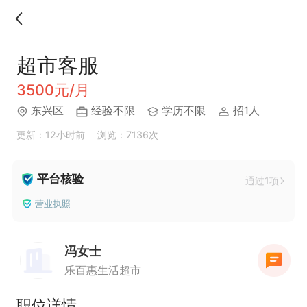
超市客服
3500元/月
东兴区
经验不限
学历不限
招1人
更新：12小时前
浏览：7136次
平台核验
通过1项
营业执照
冯女士
乐百惠生活超市
职位详情