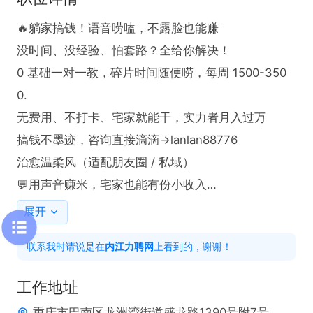
🔥躺家搞钱！语音唠嗑，不露脸也能赚

没时间、没经验、怕套路？全给你解决！

0 基础一对一教，碎片时间随便唠，每周 1500-350
0.

无费用、不打卡、宅家就能干，实力者月入过万

搞钱不墨迹，咨询直接滴滴→lanlan88776

治愈温柔风（适配朋友圈 / 私域）

💬用声音赚米，宅家也能有份小收入

不用露脸，不用通勤，只需动动嘴唠唠嗑

展开
不管是学生党、宝妈还是上班族，碎片时间都能利用

联系我时请说是在
内江力聘网
上看到的，谢谢！
0 基础有教学，有问题有解答，轻松无压力

每周 1500-3500，把你的好声音变成零花钱

工作地址
想加入的集美，滴滴 lanlan88776，温柔陪你搞钱✨
重庆市巴南区龙洲湾街道盛龙路1390号附7号