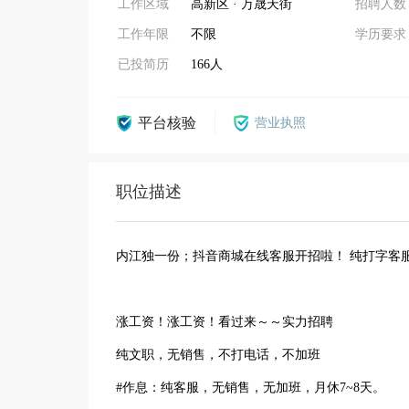
工作区域
高新区 · 万晟天街
招聘人数
工作年限
不限
学历要求
已投简历
166人
平台核验
营业执照
职位描述
内江独一份；抖音商城在线客服开招啦！ 纯打字客
涨工资！涨工资！看过来～～实力招聘
纯文职，无销售，不打电话，不加班
#作息：纯客服，无销售，无加班，月休7~8天。