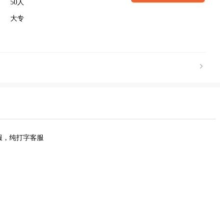
50人
大专
服，纯打字客服