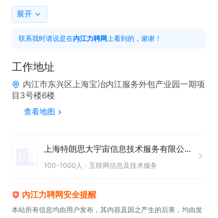
6.协助主管完善人才招聘制度.流程

展开
要求：

联系我时请说是在
内江力聘网
上看到的，谢谢！
1.办事沉稳.细致，思维活跃，有创新精神，良好的团
队合作意识； 

工作地址
2.优秀的品行和职业素质，强烈的敬业精神与责任
内江市东兴区上海宝冶内江服务外包产业园一期项
感，工作原则性强。
目3号楼6楼
查看地图
上海特朗思大宇宙信息技术服务有限公司内江分公司
100-1000人
互联网信息及技术服务
内江力聘网安全提醒
本站所有信息均由用户发布，其内容及因之产生的后果，均由发