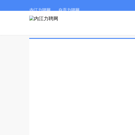
内江力聘网
自贡力聘网