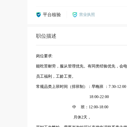
平台核验
营业执照
职位描述
岗位要求:
能吃苦耐劳，服从管理优先。有同类经验优先，会
员工福利，工龄工资。
常规品类上班时间（排班制）：早晚班 ：7:30-12:00
18:00-22:00
中 班：12:00-18:00
月休2天，