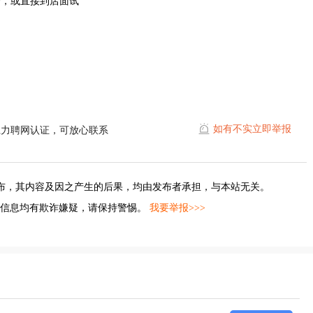
管，或直接到店面试
如有不实立即举报
江力聘网认证，可放心联系
布，其内容及因之产生的后果，均由发布者承担，与本站无关。
的信息均有欺诈嫌疑，请保持警惕。
我要举报>>>