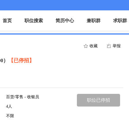
首页
职位搜索
简历中心
兼职群
求职群
收藏
举报
0）
【已停招】
百货/零售 - 收银员
职位已停招
4人
不限