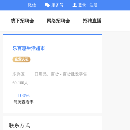
微信
服务号
登录
|
注册
线下招聘会
网络招聘会
招聘直播
乐百惠生活超市
企业认证
东兴区
日用品、百货 - 百货批发零售
60-100人
100%
简历查看率
联系方式