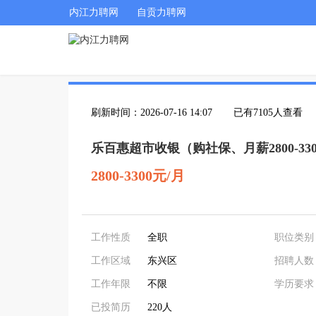
内江力聘网
自贡力聘网
刷新时间：2026-07-16 14:07
已有7105人查看
乐百惠超市收银（购社保、月薪2800-330
2800-3300元/月
工作性质
全职
职位类别
工作区域
东兴区
招聘人数
工作年限
不限
学历要求
已投简历
220人