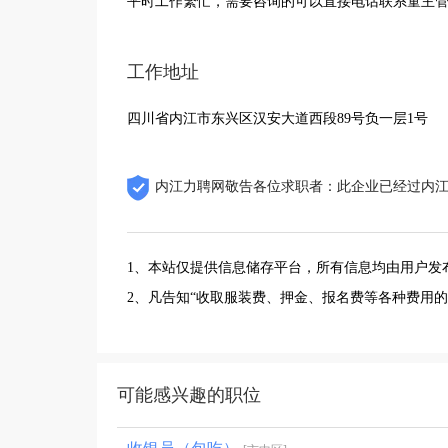
平时工作繁忙，需要咨询的可以直接电话联系童主
工作地址
四川省内江市东兴区汉安大道西段89号负一层1号
内江力聘网敬告各位求职者：此企业已经过内
1、本站仅提供信息储存平台，所有信息均由用户发
2、凡告知“收取服装费、押金、报名费等各种费用
可能感兴趣的职位