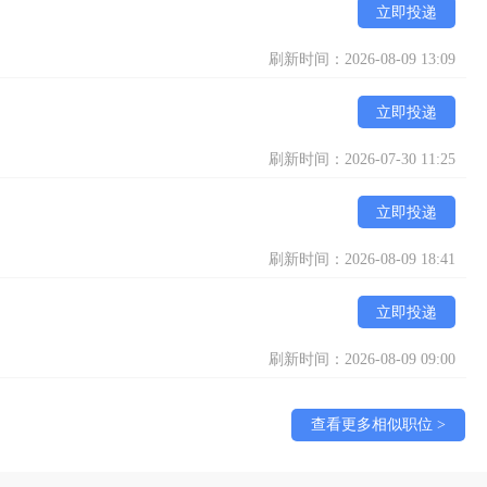
立即投递
刷新时间：2026-08-09 13:09
立即投递
刷新时间：2026-07-30 11:25
立即投递
刷新时间：2026-08-09 18:41
立即投递
刷新时间：2026-08-09 09:00
查看更多相似职位 >