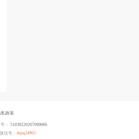
隐私政策
编号：
51030220207090006
dqsq24965
微信号：