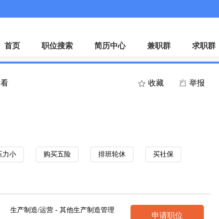
微
首页
职位搜索
简历中心
兼职群
求职群
查看
收藏
举报
压力小
购买五险
排班轮休
买社保
生产制造/运营 - 其他生产制造管理
申请职位