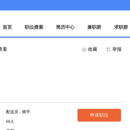
微
首页
职位搜索
简历中心
兼职群
求职群
人查看
收藏
举报
配送员 - 骑手
申请职位
60人