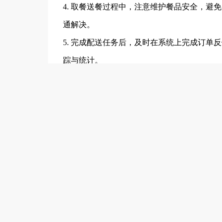
4. 取餐送餐过程中，注意维护餐品安全，
通解决。
5. 完成配送任务后，及时在系统上完成订
踪与统计。
6. 积极收集客户反馈，如对餐品或配送服
任职要求
1. 需自备车，具备熟练的骑行技能，能够熟
2. 熟悉当地路况，具备较强的方向感和路线
3. 工作认真负责，有较强的时间观念，严格
4. 具备良好的服务意识，对待客户热情耐心
5. 身体健康，能适应高强度的工作环境，承
6. 有外卖配送、跑腿等相关工作经验者优先