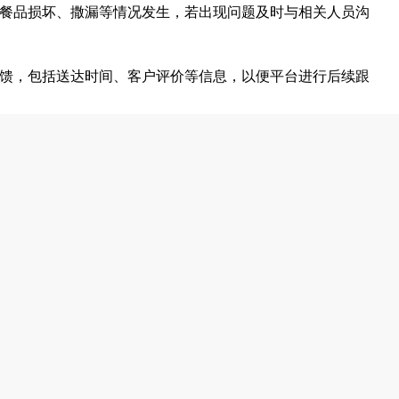
避免餐品损坏、撒漏等情况发生，若出现问题及时与相关人员沟
单反馈，包括送达时间、客户评价等信息，以便平台进行后续跟
务的意见建议等，及时反馈给相关部门，以提升整体服务水平。
练操作电动车或摩托车进行配送工作。
规划能力，能够快速准确地找到目的地。
遵守配送时间要求，确保订单按时送达。
，能够积极解决配送过程中出现的问题。
受一定的工作压力，在不同时间段完成配送任务。
考虑，熟悉配送流程者更佳。