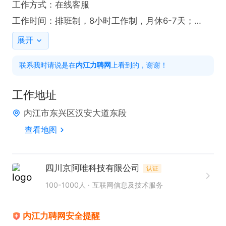
工作方式：在线客服

工作时间：排班制，8小时工作制，月休6-7天；

薪资待遇：2300底薪+绩效平均绩效1000以上，综合
展开
薪资3500-5000；
联系我时请说是在
内江力聘网
上看到的，谢谢！
工作地址
内江市东兴区汉安大道东段
查看地图
四川京阿唯科技有限公司
认证
100-1000人
互联网信息及技术服务
内江力聘网安全提醒