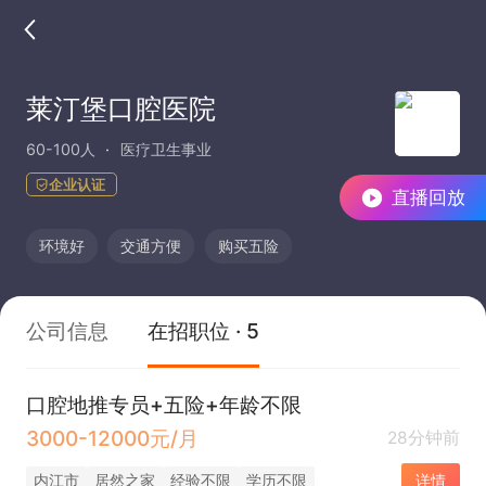
莱汀堡口腔医院
60-100人
医疗卫生事业
企业认证
直播回放
环境好
交通方便
购买五险
公司信息
在招职位 · 5
口腔地推专员+五险+年龄不限
3000-12000元/月
28分钟前
内江市
居然之家
经验不限
学历不限
详情