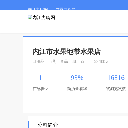
内江力聘网
自贡力聘网
内江市水果地带水果店
日用品、百货 - 食品、烟、酒
60-100人
1
93%
16816
在招职位
简历查看率
被浏览次数
公司简介