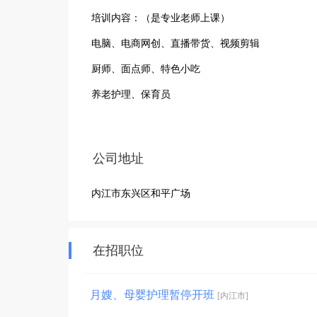
培训内容：（是专业老师上课）

电脑、电商网创、直播带货、视频剪辑

厨师、面点师、特色小吃

养老护理、保育员

母婴生活护理、月嫂、育婴师、小儿推拿

美容、美甲、彩妆

公司地址
1、免费对象：不限户籍，女：年龄16-50周岁；男：年
内江市东兴区和平广场
2、培训时间：13—20天。

3、报名资料：身份证复印件4份，一寸照片4张，两寸
4、报名地点：

在招职位
1、内江市东兴区和平广场1号楼2楼(东兴区就业局内)
月嫂、母婴护理暂停开班
[内江市]
2、内江市东兴区平安路620号(西林中学左侧，师范附