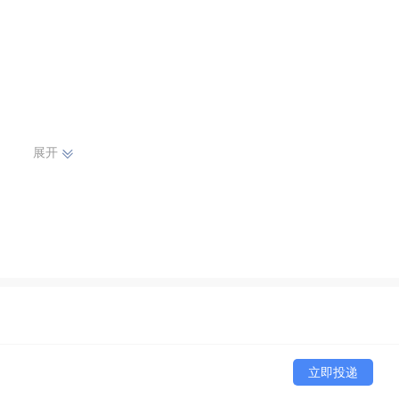
展开
龄16-60周岁。

照片2张，户口本复印件2份(主页+本人)。



立即投递
小公交站旁)
