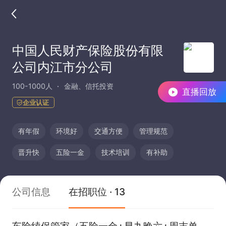
中国人民财产保险股份有限
公司内江市分公司
100-1000人
金融、信托投资
直播回放
企业认证
有年假
环境好
交通方便
管理规范
晋升快
五险一金
技术培训
有补助
公司信息
在招职位 · 13
车险续保管家（五险一金+早九晚六+周末单休/双休）