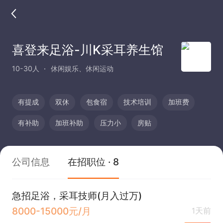
喜登来足浴-川K采耳养生馆
10-30人
休闲娱乐、休闲运动
有提成
双休
包食宿
技术培训
加班费
有补助
加班补助
压力小
房贴
公司信息
在招职位 · 8
急招足浴，采耳技师(月入过万)
8000-15000元/月
1天前